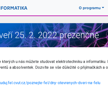
NFORMATIKA
O programu
eří 25. 2. 2022 prezenčně
 kterých u nás můžete studovat elektrotechniku a informatiku.
entů a absolventek. Dozvíte se vše důležité o přijímačkách a o
tuduj.fel.cvut.cz/poznejte-fel/dny-otevrenych-dveri-na-felu