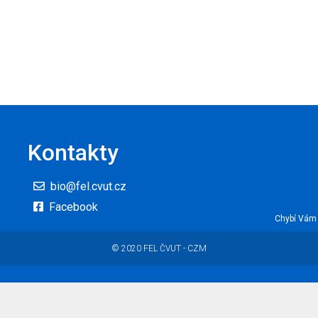
Kontakty
bio@fel.cvut.cz
Facebook
Chybí Vám 
© 2020 FEL ČVUT - CZM