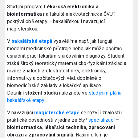
Studijní program
Lékařská elektronika a
bioinformatika
na fakultě elektrotechnické ČVUT
pokrývá obě etapy – bakalářskou i navazující
magisterskou.
V
bakalářské etapě
vysvětlíme např. jak fungují
moderní medicínské přístroje nebo jak může počítač
usnadnit práci lékařům s určováním diagnózy. Student
získá široký teoretický matematicko-fyzikální základ a
rovněž znalosti z elektrotechniky, elektroniky,
informatiky a počítačových věd, doplněné o
biomedicínské základy a lékařské aplikace.
Detailní
složení studia
naleznete ve
studijním plánu
bakalářské etapy
.
V navazující
magisterské etapě
se rozvíjí znalosti i
praktické dovednosti v jedné ze čtyř
specializací
–
bioinformatika
,
lékařská technika
,
zpracování
obrazu
a
zpracování signálů
. Našim cílem je